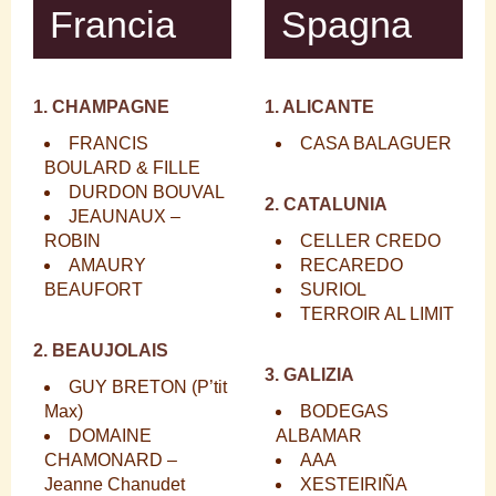
Francia
Spagna
1. CHAMPAGNE
1. ALICANTE
FRANCIS
CASA BALAGUER
BOULARD & FILLE
DURDON BOUVAL
2. CATALUNIA
JEAUNAUX –
ROBIN
CELLER CREDO
AMAURY
RECAREDO
BEAUFORT
SURIOL
TERROIR AL LIMIT
2. BEAUJOLAIS
3. GALIZIA
GUY BRETON
(P’tit
Max)
BODEGAS
DOMAINE
ALBAMAR
CHAMONARD
–
AAA
Jeanne Chanudet
XESTEIRIÑA