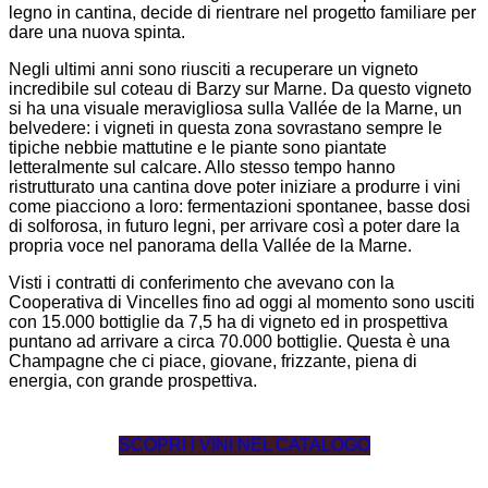
legno in cantina, decide di rientrare nel progetto familiare per
dare una nuova spinta.
Negli ultimi anni sono riusciti a recuperare un vigneto
incredibile sul coteau di Barzy sur Marne. Da questo vigneto
si ha una visuale meravigliosa sulla Vallée de la Marne, un
belvedere: i vigneti in questa zona sovrastano sempre le
tipiche nebbie mattutine e le piante sono piantate
letteralmente sul calcare. Allo stesso tempo hanno
ristrutturato una cantina dove poter iniziare a produrre i vini
come piacciono a loro: fermentazioni spontanee, basse dosi
di solforosa, in futuro legni, per arrivare così a poter dare la
propria voce nel panorama della Vallée de la Marne.
Visti i contratti di conferimento che avevano con la
Cooperativa di Vincelles fino ad oggi al momento sono usciti
con 15.000 bottiglie da 7,5 ha di vigneto ed in prospettiva
puntano ad arrivare a circa 70.000 bottiglie. Questa è una
Champagne che ci piace, giovane, frizzante, piena di
energia, con grande prospettiva.
SCOPRI I VINI NEL CATALOGO