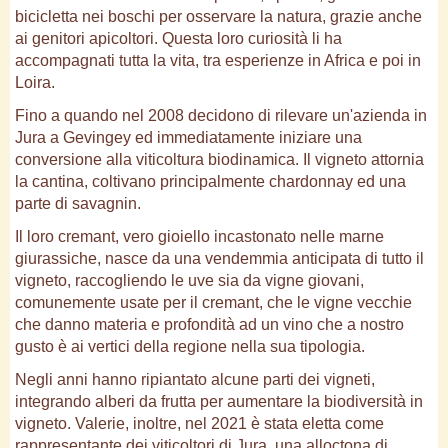
bicicletta nei boschi per osservare la natura, grazie anche
ai genitori apicoltori. Questa loro curiosità li ha
accompagnati tutta la vita, tra esperienze in Africa e poi in
Loira.
Fino a quando nel 2008 decidono di rilevare un'azienda in
Jura a Gevingey ed immediatamente iniziare una
conversione alla viticoltura biodinamica. Il vigneto attornia
la cantina, coltivano principalmente chardonnay ed una
parte di savagnin.
Il loro cremant, vero gioiello incastonato nelle marne
giurassiche, nasce da una vendemmia anticipata di tutto il
vigneto, raccogliendo le uve sia da vigne giovani,
comunemente usate per il cremant, che le vigne vecchie
che danno materia e profondità ad un vino che a nostro
gusto è ai vertici della regione nella sua tipologia.
Negli anni hanno ripiantato alcune parti dei vigneti,
integrando alberi da frutta per aumentare la biodiversità in
vigneto. Valerie, inoltre, nel 2021 è stata eletta come
rappresentante dei viticoltori di Jura, una alloctona di