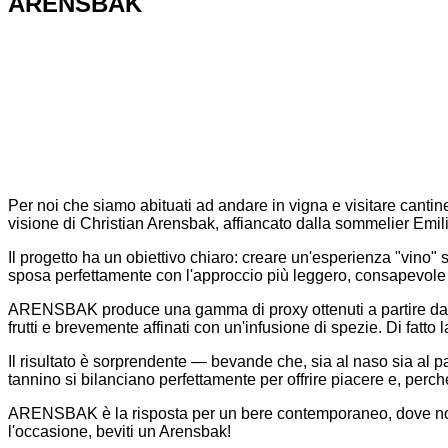
ARENSBAK
Per noi che siamo abituati ad andare in vigna e visitare can
visione di Christian Arensbak, affiancato dalla sommelier Emil
Il progetto ha un obiettivo chiaro: creare un'esperienza "vino
sposa perfettamente con l'approccio più leggero, consapevole 
ARENSBAK produce una gamma di proxy ottenuti a partire da mate
frutti e brevemente affinati con un'infusione di spezie. Di fatto la
Il risultato è sorprendente — bevande che, sia al naso sia al pal
tannino si bilanciano perfettamente per offrire piacere e, per
ARENSBAK è la risposta per un bere contemporaneo, dove non v
l'occasione, beviti un Arensbak!