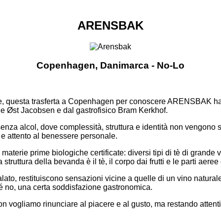
ARENSBAK
Copenhagen, Danimarca - No-Lo
tine, questa trasferta a Copenhagen per conoscere ARENSBAK ha
ie Øst Jacobsen e dal gastrofisico Bram Kerkhof.
" senza alcol, dove complessità, struttura e identità non vengo
e attento al benessere personale.
rie prime biologiche certificate: diversi tipi di tè di grande 
 struttura della bevanda è il tè, il corpo dai frutti e le parti aeree
ato, restituiscono sensazioni vicine a quelle di un vino naturale 
ché no, una certa soddisfazione gastronomica.
ogliamo rinunciare al piacere e al gusto, ma restando attenti