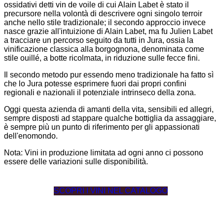
ossidativi detti vin de voile di cui Alain Labet è stato il
precursore nella volontà di descrivere ogni singolo terroir
anche nello stile tradizionale; il secondo approccio invece
nasce grazie all'intuizione di Alain Labet, ma fu Julien Labet
a tracciare un percorso seguito da tutti in Jura, ossia la
vinificazione classica alla borgognona, denominata come
stile ouillé, a botte ricolmata, in riduzione sulle fecce fini.
Il secondo metodo pur essendo meno tradizionale ha fatto sì
che lo Jura potesse esprimere fuori dai propri confini
regionali e nazionali il potenziale intrinseco della zona.
Oggi questa azienda di amanti della vita, sensibili ed allegri,
sempre disposti ad stappare qualche bottiglia da assaggiare,
è sempre più un punto di riferimento per gli appassionati
dell'enomondo.
Nota: Vini in produzione limitata ad ogni anno ci possono
essere delle variazioni sulle disponibilità.
SCOPRI I VINI NEL CATALOGO