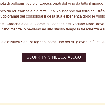
eta di pellegrinaggio di appassionati del vino da tutto il mondo.
nco da roussanne e clairette, una Roussanne dal terroir di Bré
utto oramai del consolidarsi della sua esperienza dopo le vinifi
r dell'Ardeche e della Drome, sul confine del Rodano Nord, dove v
el vino mentre lo beviamo ed allo stesso tempo la freschezza e 
ella classifica San Pellegrino, come uno dei 50 giovani più influ
SCOPRI I VINI NEL CATALOGO