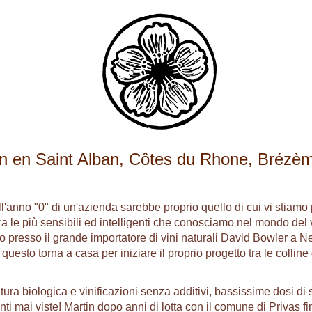
ien en Saint Alban, Côtes du Rhone, Brézè
anno "0" di un'azienda sarebbe proprio quello di cui vi stiamo per
tra le più sensibili ed intelligenti che conosciamo nel mondo de
rato presso il grande importatore di vini naturali David Bowler a
o questo torna a casa per iniziare il proprio progetto tra le coll
ltura biologica e vinificazioni senza additivi, bassissime dosi di s
anti mai viste! Martin dopo anni di lotta con il comune di Privas f