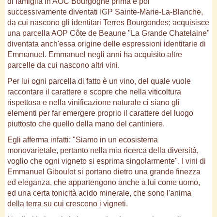
di famiglia in AOC Bourgogne prima e poi
successivamente diventati IGP Sainte-Marie-La-Blanche,
da cui nascono gli identitari Terres Bourgondes; acquisisce
una parcella AOP Côte de Beaune "La Grande Chatelaine"
diventata anch'essa origine delle espressioni identitarie di
Emmanuel. Emmanuel negli anni ha acquisito altre
parcelle da cui nascono altri vini.
Per lui ogni parcella di fatto è un vino, del quale vuole
raccontare il carattere e scopre che nella viticoltura
rispettosa e nella vinificazione naturale ci siano gli
elementi per far emergere proprio il carattere del luogo
piuttosto che quello della mano del cantiniere.
Egli afferma infatti: "Siamo in un ecosistema
monovarietale, pertanto nella mia ricerca della diversità,
voglio che ogni vigneto si esprima singolarmente". I vini di
Emmanuel Giboulot si portano dietro una grande finezza
ed eleganza, che appartengono anche a lui come uomo,
ed una certa tonicità acido minerale, che sono l'anima
della terra su cui crescono i vigneti.