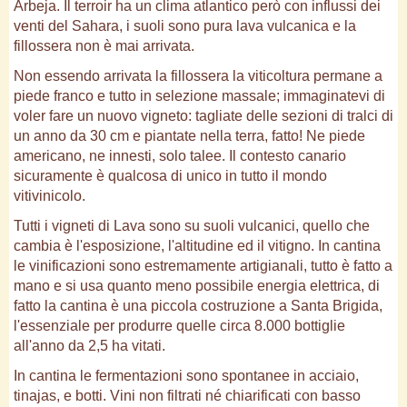
Arbeja. Il terroir ha un clima atlantico però con influssi dei
venti del Sahara, i suoli sono pura lava vulcanica e la
fillossera non è mai arrivata.
Non essendo arrivata la fillossera la viticoltura permane a
piede franco e tutto in selezione massale; immaginatevi di
voler fare un nuovo vigneto: tagliate delle sezioni di tralci di
un anno da 30 cm e piantate nella terra, fatto! Ne piede
americano, ne innesti, solo talee. Il contesto canario
sicuramente è qualcosa di unico in tutto il mondo
vitivinicolo.
Tutti i vigneti di Lava sono su suoli vulcanici, quello che
cambia è l'esposizione, l'altitudine ed il vitigno. In cantina
le vinificazioni sono estremamente artigianali, tutto è fatto a
mano e si usa quanto meno possibile energia elettrica, di
fatto la cantina è una piccola costruzione a Santa Brigida,
l'essenziale per produrre quelle circa 8.000 bottiglie
all'anno da 2,5 ha vitati.
In cantina le fermentazioni sono spontanee in acciaio,
tinajas, e botti. Vini non filtrati né chiarificati con basso