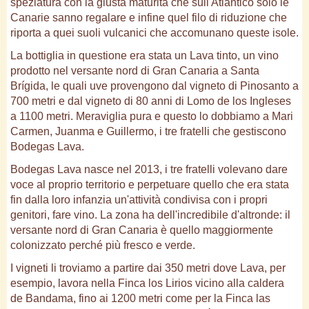
speziatura con la giusta maturità che sull'Atlantico solo le
Canarie sanno regalare e infine quel filo di riduzione che
riporta a quei suoli vulcanici che accomunano queste isole.
La bottiglia in questione era stata un Lava tinto, un vino
prodotto nel versante nord di Gran Canaria a Santa
Brígida, le quali uve provengono dal vigneto di Pinosanto a
700 metri e dal vigneto di 80 anni di Lomo de los Ingleses
a 1100 metri. Meraviglia pura e questo lo dobbiamo a Mari
Carmen, Juanma e Guillermo, i tre fratelli che gestiscono
Bodegas Lava.
Bodegas Lava nasce nel 2013, i tre fratelli volevano dare
voce al proprio territorio e perpetuare quello che era stata
fin dalla loro infanzia un'attività condivisa con i propri
genitori, fare vino. La zona ha dell'incredibile d'altronde: il
versante nord di Gran Canaria è quello maggiormente
colonizzato perché più fresco e verde.
I vigneti li troviamo a partire dai 350 metri dove Lava, per
esempio, lavora nella Finca los Lirios vicino alla caldera
de Bandama, fino ai 1200 metri come per la Finca las