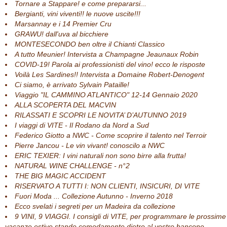
Tornare a Stappare! e come prepararsi...
Bergianti, vini viventi!! le nuove uscite!!!
Marsannay e i 14 Premier Cru
GRAWU! dall'uva al bicchiere
MONTESECONDO ben oltre il Chianti Classico
A tutto Meunier! Intervista a Champagne Jeaunaux Robin
COVID-19! Parola ai professionisti del vino! ecco le risposte
Voilà Les Sardines!! Intervista a Domaine Robert-Denogent
Ci siamo, è arrivato Sylvain Pataille!
Viaggio "IL CAMMINO ATLANTICO" 12-14 Gennaio 2020
ALLA SCOPERTA DEL MACVIN
RILASSATI E SCOPRI LE NOVITA’ D’AUTUNNO 2019
I viaggi di VITE - Il Rodano da Nord a Sud
Federico Giotto a NWC - Come scoprire il talento nel Terroir
Pierre Jancou - Le vin vivant! conoscilo a NWC
ERIC TEXIER: I vini naturali non sono birre alla frutta!
NATURAL WINE CHALLENGE - n°2
THE BIG MAGIC ACCIDENT
RISERVATO A TUTTI I: NON CLIENTI, INSICURI, DI VITE
Fuori Moda ... Collezione Autunno - Inverno 2018
Ecco svelati i segreti per un Madeira da collezione
9 VINI, 9 VIAGGI. I consigli di VITE, per programmare le prossime
vacanze estive stando comodamente dietro al vostro bancone