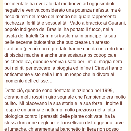
occidentale ha evocato dal medioevo ad oggi simboli
negativi e veniva considerato una potenza nefasta, ma è
ricco di miti nel resto del mondo nel quale rappresenta
ricchezza, fertilità e sessualità. Vado a braccio: ai Guarani,
popolo indigeno del Brasile, ha portato il fuoco, nella
favola dei fratelli Grimm si trasforma in principe, la sua
pelle secerne bufotenina che può creare un arresto
cardiaco (perciò non è predato tranne che da un certo tipo
di biscia) ma che è anche una sostanza psicotropica e
psichedelica, dunque veniva usato per i riti di magia nera
poi nei riti per evocare la pioggia ed infine i Cinesi hanno
anticamente visto nella luna un rospo che la divora al
momento dell'eclisse…
Detto ciò, quando sono rientrato in azienda nel 1999,
c'erano molti rospi in giro segnale che l'ambiente era molto
pulito. Mi piacevano la sua storia e la sua forza. Inoltre Il
rospo è un animale notturno molto prezioso nella lotta
biologica contro i parassiti delle piante coltivate, ha la
stessa funzione degli uccelli insettivori distruggendo larve
e lumache, chiaramente al banchetto in fiera non posso