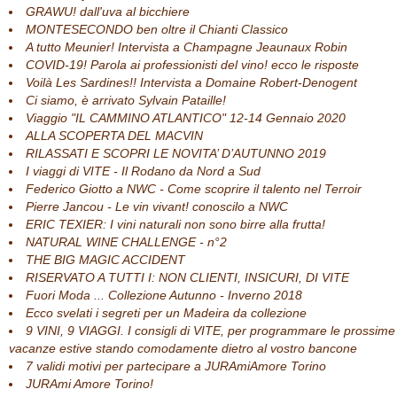
GRAWU! dall'uva al bicchiere
MONTESECONDO ben oltre il Chianti Classico
A tutto Meunier! Intervista a Champagne Jeaunaux Robin
COVID-19! Parola ai professionisti del vino! ecco le risposte
Voilà Les Sardines!! Intervista a Domaine Robert-Denogent
Ci siamo, è arrivato Sylvain Pataille!
Viaggio "IL CAMMINO ATLANTICO" 12-14 Gennaio 2020
ALLA SCOPERTA DEL MACVIN
RILASSATI E SCOPRI LE NOVITA’ D’AUTUNNO 2019
I viaggi di VITE - Il Rodano da Nord a Sud
Federico Giotto a NWC - Come scoprire il talento nel Terroir
Pierre Jancou - Le vin vivant! conoscilo a NWC
ERIC TEXIER: I vini naturali non sono birre alla frutta!
NATURAL WINE CHALLENGE - n°2
THE BIG MAGIC ACCIDENT
RISERVATO A TUTTI I: NON CLIENTI, INSICURI, DI VITE
Fuori Moda ... Collezione Autunno - Inverno 2018
Ecco svelati i segreti per un Madeira da collezione
9 VINI, 9 VIAGGI. I consigli di VITE, per programmare le prossime
vacanze estive stando comodamente dietro al vostro bancone
7 validi motivi per partecipare a JURAmiAmore Torino
JURAmi Amore Torino!