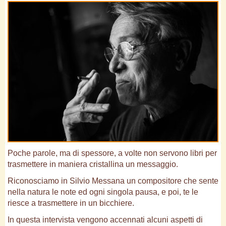
Poche parole, ma di spessore, a volte non servono libri per
trasmettere in maniera cristallina un messaggio.
Riconosciamo in Silvio Messana un compositore che sente
nella natura le note ed ogni singola pausa, e poi, te le
riesce a trasmettere in un bicchiere.
In questa intervista vengono accennati alcuni aspetti di