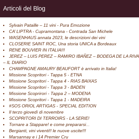
Articoli del Blog
Sylvain Pataille – 11 vini - Pura Emozione
CA’ LIPTRA - Cupramontana - Contrada San Michele
WASENHAUS annata 2023, le descrizioni dei vini
CLOSERIE SAINT ROC, Una storia UNICA a Bordeaux
RENE BOUVIER IN ITALIA!!!
JEREZ – LUIS PEREZ – RAMIRO IBAÑEZ – BODEGA DE LA RIVA
– IL DIARIO
CHAMPAGNE AMAURY BEAUFORT è arrivato in Italia!
Missione Scopritori - Tappa 5 - ETNA
Missione Scopritori - Tappa 4 - RIAS BAIXAS
Missione Scopritori - Tappa 3 - BADEN
Missione Scoprirori - Tappa 2 – MODENA
Missione Scopritori - Tappa 1 - MADEIRA
#SOS ORIOL ARTIGAS - SPECIAL EDITION
Il terzo giovedì di novembre
SCOPRITORI DI TERROIRS - LA SERIE!
Tornare a Stappare! e come prepararsi...
Bergianti, vini viventi!! le nuove uscite!!!
Marsannay e i 14 Premier Cru