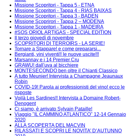
Missione Scopritori - Tappa 5 - ETNA
Missione Scopritori - Tappa 4 - RIAS BAIXAS
Missione Scopritori - Tappa 3 - BADEN
Missione Scoprirori - Tappa 2 – MODENA
Missione Scopritori - Tappa 1 - MADEIRA
#SOS ORIOL ARTIGAS - SPECIAL EDITION
Il terzo giovedì di novembre
SCOPRITORI DI TERROIRS - LA SERIE!
Tornare a Stappare! e come prepararsi...
Bergianti, vini viventi!! le nuove uscite!!!
Marsannay e i 14 Premier Cru
GRAWU! dall'uva al bicchiere
MONTESECONDO ben oltre il Chianti Classico
A tutto Meunier! Intervista a Champagne Jeaunaux
Robin
COVID-19! Parola ai professionisti del vino! ecco le
risposte
Voilà Les Sardines!! Intervista a Domaine Robert-
Denogent
Ci siamo, è arrivato Sylvain Pataille!
Viaggio "IL CAMMINO ATLANTICO" 12-14 Gennaio
2020
ALLA SCOPERTA DEL MACVIN
RILASSATI E SCOPRI LE NOVITA’ D’AUTUNNO