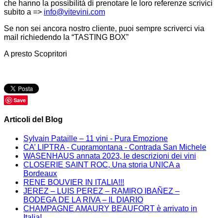
che hanno la possibilità di prenotare le loro referenze scrivici
subito a =>
info@vitevini.com
Se non sei ancora nostro cliente, puoi sempre scriverci via
mail richiedendo la “TASTING BOX”
A presto Scopritori
Save
Articoli del Blog
Sylvain Pataille – 11 vini - Pura Emozione
CA’ LIPTRA - Cupramontana - Contrada San Michele
WASENHAUS annata 2023, le descrizioni dei vini
CLOSERIE SAINT ROC, Una storia UNICA a
Bordeaux
RENE BOUVIER IN ITALIA!!!
JEREZ – LUIS PEREZ – RAMIRO IBAÑEZ –
BODEGA DE LA RIVA – IL DIARIO
CHAMPAGNE AMAURY BEAUFORT è arrivato in
Italia!