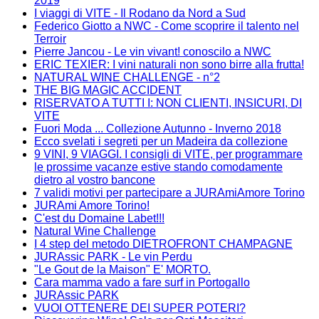
2019
I viaggi di VITE - Il Rodano da Nord a Sud
Federico Giotto a NWC - Come scoprire il talento nel
Terroir
Pierre Jancou - Le vin vivant! conoscilo a NWC
ERIC TEXIER: I vini naturali non sono birre alla frutta!
NATURAL WINE CHALLENGE - n°2
THE BIG MAGIC ACCIDENT
RISERVATO A TUTTI I: NON CLIENTI, INSICURI, DI
VITE
Fuori Moda ... Collezione Autunno - Inverno 2018
Ecco svelati i segreti per un Madeira da collezione
9 VINI, 9 VIAGGI. I consigli di VITE, per programmare
le prossime vacanze estive stando comodamente
dietro al vostro bancone
7 validi motivi per partecipare a JURAmiAmore Torino
JURAmi Amore Torino!
C'est du Domaine Labet!!!
Natural Wine Challenge
I 4 step del metodo DIETROFRONT CHAMPAGNE
JURAssic PARK - Le vin Perdu
"Le Gout de la Maison" E' MORTO.
Cara mamma vado a fare surf in Portogallo
JURAssic PARK
VUOI OTTENERE DEI SUPER POTERI?