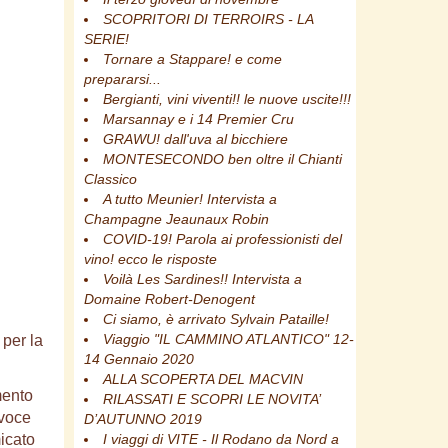
SCOPRITORI DI TERROIRS - LA
SERIE!
Tornare a Stappare! e come
prepararsi...
Bergianti, vini viventi!! le nuove uscite!!!
Marsannay e i 14 Premier Cru
GRAWU! dall'uva al bicchiere
MONTESECONDO ben oltre il Chianti
Classico
A tutto Meunier! Intervista a
Champagne Jeaunaux Robin
COVID-19! Parola ai professionisti del
vino! ecco le risposte
Voilà Les Sardines!! Intervista a
Domaine Robert-Denogent
Ci siamo, è arrivato Sylvain Pataille!
Viaggio "IL CAMMINO ATLANTICO" 12-
 per la
14 Gennaio 2020
ALLA SCOPERTA DEL MACVIN
mento
RILASSATI E SCOPRI LE NOVITA’
 voce
D’AUTUNNO 2019
micato
I viaggi di VITE - Il Rodano da Nord a