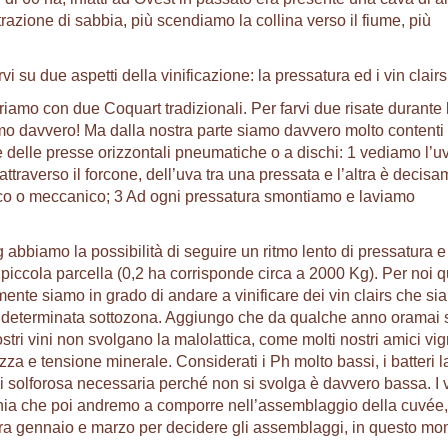
razione di sabbia, più scendiamo la collina verso il fiume, più
i su due aspetti della vinificazione: la pressatura ed i vin clairs
riamo con due Coquart tradizionali. Per farvi due risate durante 
iamo davvero! Ma dalla nostra parte siamo davvero molto contenti
re delle presse orizzontali pneumatiche o a dischi: 1 vediamo l’uv
traverso il forcone, dell’uva tra una pressata e l’altra è decis
lico o meccanico; 3 Ad ogni pressatura smontiamo e laviamo
biamo la possibilità di seguire un ritmo lento di pressatura e
n piccola parcella (0,2 ha corrisponde circa a 2000 Kg). Per noi 
te siamo in grado di andare a vinificare dei vin clairs che si
a determinata sottozona. Aggiungo che da qualche anno oramai
stri vini non svolgano la malolattica, come molti nostri amici vig
za e tensione minerale. Considerati i Ph molto bassi, i batteri la
i solforosa necessaria perché non si svolga è davvero bassa. I 
onia che poi andremo a comporre nell’assemblaggio della cuvée,
 tra gennaio e marzo per decidere gli assemblaggi, in questo m