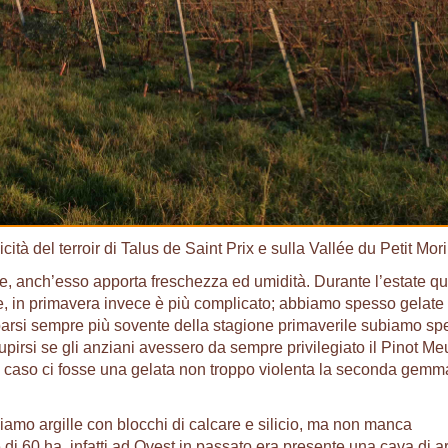
ità del terroir di Talus de Saint Prix e sulla Vallée du Petit Mor
rne, anch’esso apporta freschezza ed umidità. Durante l’estate q
de, in primavera invece è più complicato; abbiamo spesso gelate
iciparsi sempre più sovente della stagione primaverile subiamo s
pirsi se gli anziani avessero da sempre privilegiato il Pinot Meu
el caso ci fosse una gelata non troppo violenta la seconda gemm
viamo argille con blocchi di calcare e silicio, ma non manca
i 60 ha, infatti ad Ovest in passato era presente una cava di ar