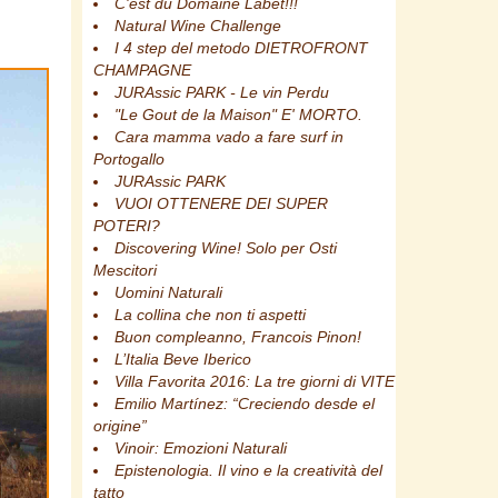
C'est du Domaine Labet!!!
Natural Wine Challenge
I 4 step del metodo DIETROFRONT
CHAMPAGNE
JURAssic PARK - Le vin Perdu
"Le Gout de la Maison" E' MORTO.
Cara mamma vado a fare surf in
Portogallo
JURAssic PARK
VUOI OTTENERE DEI SUPER
POTERI?
Discovering Wine! Solo per Osti
Mescitori
Uomini Naturali
La collina che non ti aspetti
Buon compleanno, Francois Pinon!
L’Italia Beve Iberico
Villa Favorita 2016: La tre giorni di VITE
Emilio Martínez: “Creciendo desde el
origine”
Vinoir: Emozioni Naturali
Epistenologia. Il vino e la creatività del
tatto