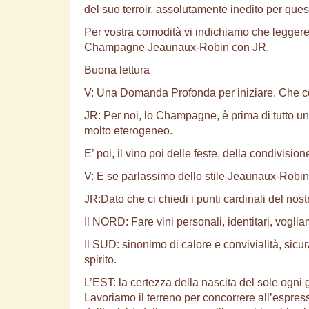
del suo terroir, assolutamente inedito per ques
Per vostra comodità vi indichiamo che leggere
Champagne Jeaunaux-Robin con JR.
Buona lettura
V: Una Domanda Profonda per iniziare. Che 
JR: Per noi, lo Champagne, è prima di tutto un v
molto eterogeneo.
E’ poi, il vino poi delle feste, della condivision
V: E se parlassimo dello stile Jeaunaux-Robin?
JR:Dato che ci chiedi i punti cardinali del nostro
Il NORD: Fare vini personali, identitari, vog
Il SUD: sinonimo di calore e convivialità, si
spirito.
L’EST: la certezza della nascita del sole ogni gi
Lavoriamo il terreno per concorrere all’espress