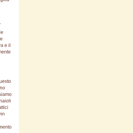
.
le
 e
a e il
amente
questo
ano
 siamo
naioli
ttici
vin
omento