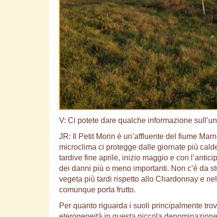
V: Ci potete dare qualche informazione sull’unic
JR: Il Petit Morin è un’affluente del fiume Ma
microclima ci protegge dalle giornate più cal
tardive fine aprile, inizio maggio e con l’ant
dei danni più o meno importanti. Non c’è da stu
vegeta più tardi rispetto allo Chardonnay e n
comunque porta frutto.
Per quanto riguarda i suoli principalmente tro
eterogeneità in questa piccola denominazione d