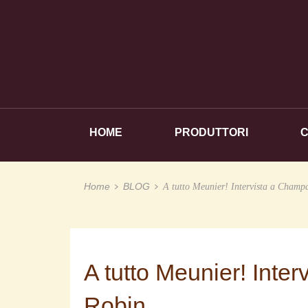
HOME
PRODUTTORI
Home
BLOG
A tutto Meunier! Intervista a Cham
A tutto Meunier! Int
Robin