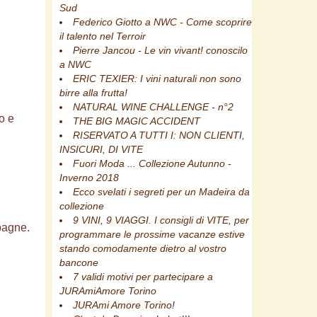
Sud
Federico Giotto a NWC - Come scoprire
il talento nel Terroir
Pierre Jancou - Le vin vivant! conoscilo
a NWC
ERIC TEXIER: I vini naturali non sono
birre alla frutta!
NATURAL WINE CHALLENGE - n°2
o e
THE BIG MAGIC ACCIDENT
RISERVATO A TUTTI I: NON CLIENTI,
INSICURI, DI VITE
Fuori Moda ... Collezione Autunno -
Inverno 2018
Ecco svelati i segreti per un Madeira da
collezione
9 VINI, 9 VIAGGI. I consigli di VITE, per
pagne.
programmare le prossime vacanze estive
stando comodamente dietro al vostro
bancone
7 validi motivi per partecipare a
JURAmiAmore Torino
JURAmi Amore Torino!