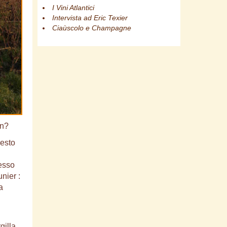
I Vini Atlantici
Intervista ad Eric Texier
Ciaùscolo e Champagne
in?
uesto
pesso
nier :
a
gilla