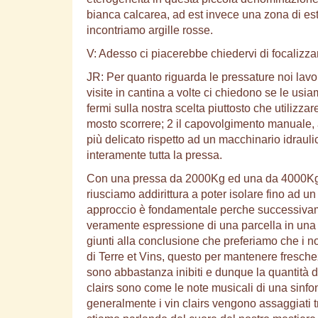
bianca calcarea, ad est invece una zona di est
incontriamo argille rosse.
V: Adesso ci piacerebbe chiedervi di focalizzarv
JR: Per quanto riguarda le pressature noi lavo
visite in cantina a volte ci chiedono se le us
fermi sulla nostra scelta piuttosto che utilizza
mosto scorrere; 2 il capovolgimento manuale, at
più delicato rispetto ad un macchinario idrau
interamente tutta la pressa.
Con una pressa da 2000Kg ed una da 4000Kg ab
riusciamo addirittura a poter isolare fino ad u
approccio è fondamentale perche successivamen
veramente espressione di una parcella in un
giunti alla conclusione che preferiamo che i no
di Terre et Vins, questo per mantenere freschez
sono abbastanza inibiti e dunque la quantità d
clairs sono come le note musicali di una sinf
generalmente i vin clairs vengono assaggiati