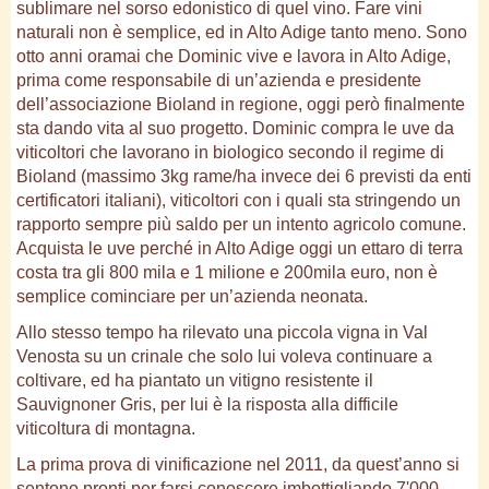
sublimare nel sorso edonistico di quel vino. Fare vini
naturali non è semplice, ed in Alto Adige tanto meno. Sono
otto anni oramai che Dominic vive e lavora in Alto Adige,
prima come responsabile di un’azienda e presidente
dell’associazione Bioland in regione, oggi però finalmente
sta dando vita al suo progetto. Dominic compra le uve da
viticoltori che lavorano in biologico secondo il regime di
Bioland (massimo 3kg rame/ha invece dei 6 previsti da enti
certificatori italiani), viticoltori con i quali sta stringendo un
rapporto sempre più saldo per un intento agricolo comune.
Acquista le uve perché in Alto Adige oggi un ettaro di terra
costa tra gli 800 mila e 1 milione e 200mila euro, non è
semplice cominciare per un’azienda neonata.
Allo stesso tempo ha rilevato una piccola vigna in Val
Venosta su un crinale che solo lui voleva continuare a
coltivare, ed ha piantato un vitigno resistente il
Sauvignoner Gris, per lui è la risposta alla difficile
viticoltura di montagna.
La prima prova di vinificazione nel 2011, da quest’anno si
sentono pronti per farsi conoscere imbottigliando 7'000