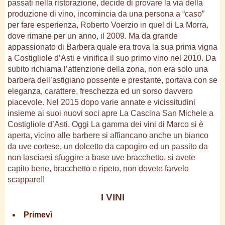
passati nella ristorazione, decide di provare la via della
produzione di vino, incomincia da una persona a “caso”
per fare esperienza, Roberto Voerzio in quel di La Morra,
dove rimane per un anno, il 2009. Ma da grande
appassionato di Barbera quale era trova la sua prima vigna
a Costigliole d’Asti e vinifica il suo primo vino nel 2010. Da
subito richiama l’attenzione della zona, non era solo una
barbera dell’astigiano possente e prestante, portava con se
eleganza, carattere, freschezza ed un sorso davvero
piacevole. Nel 2015 dopo varie annate e vicissitudini
insieme ai suoi nuovi soci apre La Cascina San Michele a
Costigliole d’Asti. Oggi La gamma dei vini di Marco si è
aperta, vicino alle barbere si affiancano anche un bianco
da uve cortese, un dolcetto da capogiro ed un passito da
non lasciarsi sfuggire a base uve bracchetto, si avete
capito bene, bracchetto e ripeto, non dovete farvelo
scappare!!
I VINI
Primevì