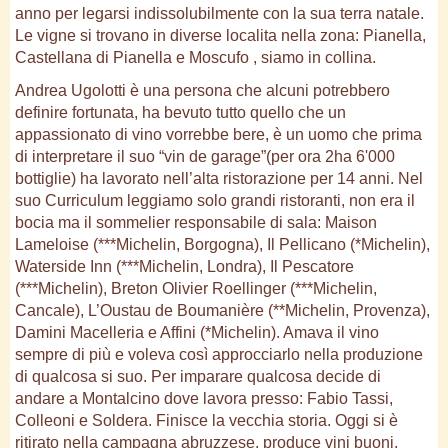
anno per legarsi indissolubilmente con la sua terra natale.
Le vigne si trovano in diverse localita nella zona: Pianella,
Castellana di Pianella e Moscufo , siamo in collina.
Andrea Ugolotti è una persona che alcuni potrebbero
definire fortunata, ha bevuto tutto quello che un
appassionato di vino vorrebbe bere, è un uomo che prima
di interpretare il suo “vin de garage”(per ora 2ha 6'000
bottiglie) ha lavorato nell’alta ristorazione per 14 anni. Nel
suo Curriculum leggiamo solo grandi ristoranti, non era il
bocia ma il sommelier responsabile di sala: Maison
Lameloise (***Michelin, Borgogna), Il Pellicano (*Michelin),
Waterside Inn (***Michelin, Londra), Il Pescatore
(***Michelin), Breton Olivier Roellinger (***Michelin,
Cancale), L’Oustau de Boumanière (**Michelin, Provenza),
Damini Macelleria e Affini (*Michelin). Amava il vino
sempre di più e voleva così approcciarlo nella produzione
di qualcosa si suo. Per imparare qualcosa decide di
andare a Montalcino dove lavora presso: Fabio Tassi,
Colleoni e Soldera. Finisce la vecchia storia. Oggi si è
ritirato nella campagna abruzzese, produce vini buoni,