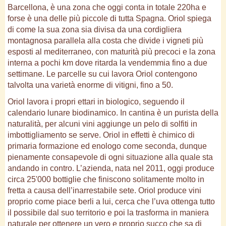
Barcellona, è una zona che oggi conta in totale 220ha e
forse è una delle più piccole di tutta Spagna. Oriol spiega
di come la sua zona sia divisa da una cordigliera
montagnosa parallela alla costa che divide i vigneti più
esposti al mediterraneo, con maturità più precoci e la zona
interna a pochi km dove ritarda la vendemmia fino a due
settimane. Le parcelle su cui lavora Oriol contengono
talvolta una varietà enorme di vitigni, fino a 50.
Oriol lavora i propri ettari in biologico, seguendo il
calendario lunare biodinamico. In cantina è un purista della
naturalità, per alcuni vini aggiunge un pelo di solfiti in
imbottigliamento se serve. Oriol in effetti è chimico di
primaria formazione ed enologo come seconda, dunque
pienamente consapevole di ogni situazione alla quale sta
andando in contro. L’azienda, nata nel 2011, oggi produce
circa 25'000 bottiglie che finiscono solitamente molto in
fretta a causa dell’inarrestabile sete. Oriol produce vini
proprio come piace berli a lui, cerca che l’uva ottenga tutto
il possibile dal suo territorio e poi la trasforma in maniera
naturale per ottenere un vero e proprio succo che sa di