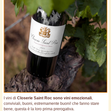
I vini di
Closerie Saint Roc sono vini emozionali
,
conviviali, buoni, estremamente buoni! che fanno stare
bene, questa è la loro prima prerogativa.