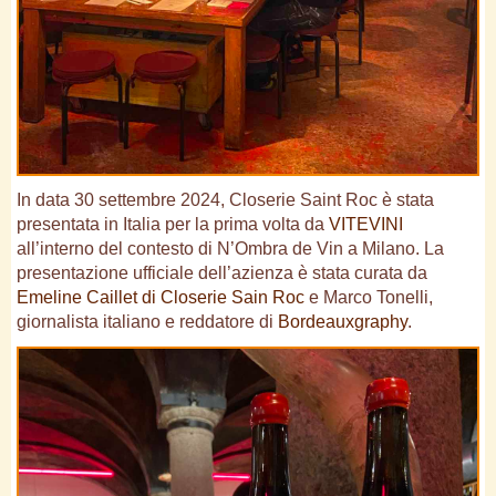
In data 30 settembre 2024, Closerie Saint Roc è stata
presentata in Italia per la prima volta da
VITEVINI
all’interno del contesto di N’Ombra de Vin a Milano. La
presentazione ufficiale dell’azienza è stata curata da
Emeline Caillet di Closerie Sain Roc
e Marco Tonelli,
giornalista italiano e reddatore di
Bordeauxgraphy
.