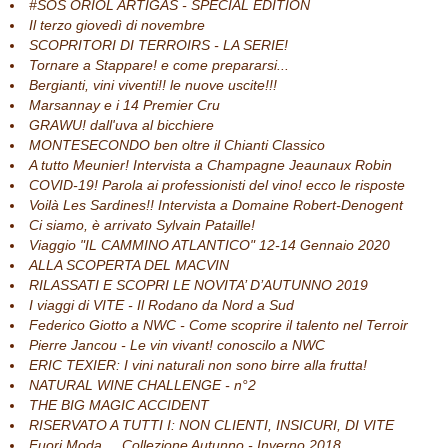
#SOS ORIOL ARTIGAS - SPECIAL EDITION
Il terzo giovedì di novembre
SCOPRITORI DI TERROIRS - LA SERIE!
Tornare a Stappare! e come prepararsi...
Bergianti, vini viventi!! le nuove uscite!!!
Marsannay e i 14 Premier Cru
GRAWU! dall'uva al bicchiere
MONTESECONDO ben oltre il Chianti Classico
A tutto Meunier! Intervista a Champagne Jeaunaux Robin
COVID-19! Parola ai professionisti del vino! ecco le risposte
Voilà Les Sardines!! Intervista a Domaine Robert-Denogent
Ci siamo, è arrivato Sylvain Pataille!
Viaggio "IL CAMMINO ATLANTICO" 12-14 Gennaio 2020
ALLA SCOPERTA DEL MACVIN
RILASSATI E SCOPRI LE NOVITA’ D’AUTUNNO 2019
I viaggi di VITE - Il Rodano da Nord a Sud
Federico Giotto a NWC - Come scoprire il talento nel Terroir
Pierre Jancou - Le vin vivant! conoscilo a NWC
ERIC TEXIER: I vini naturali non sono birre alla frutta!
NATURAL WINE CHALLENGE - n°2
THE BIG MAGIC ACCIDENT
RISERVATO A TUTTI I: NON CLIENTI, INSICURI, DI VITE
Fuori Moda ... Collezione Autunno - Inverno 2018