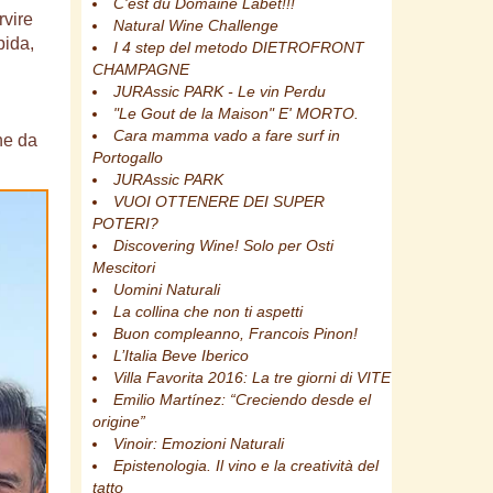
C'est du Domaine Labet!!!
rvire
Natural Wine Challenge
pida,
I 4 step del metodo DIETROFRONT
CHAMPAGNE
JURAssic PARK - Le vin Perdu
"Le Gout de la Maison" E' MORTO.
Cara mamma vado a fare surf in
ne da
Portogallo
JURAssic PARK
VUOI OTTENERE DEI SUPER
POTERI?
Discovering Wine! Solo per Osti
Mescitori
Uomini Naturali
La collina che non ti aspetti
Buon compleanno, Francois Pinon!
L’Italia Beve Iberico
Villa Favorita 2016: La tre giorni di VITE
Emilio Martínez: “Creciendo desde el
origine”
Vinoir: Emozioni Naturali
Epistenologia. Il vino e la creatività del
tatto