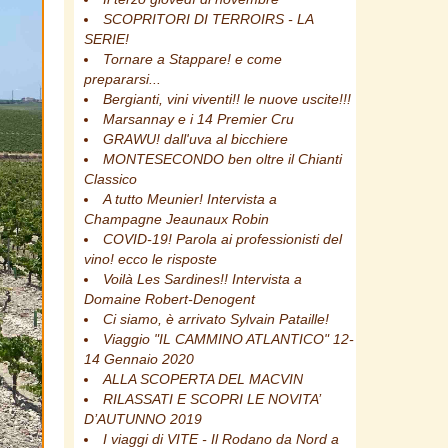
SCOPRITORI DI TERROIRS - LA
SERIE!
Tornare a Stappare! e come
prepararsi...
Bergianti, vini viventi!! le nuove uscite!!!
Marsannay e i 14 Premier Cru
GRAWU! dall'uva al bicchiere
MONTESECONDO ben oltre il Chianti
Classico
A tutto Meunier! Intervista a
Champagne Jeaunaux Robin
COVID-19! Parola ai professionisti del
vino! ecco le risposte
Voilà Les Sardines!! Intervista a
Domaine Robert-Denogent
Ci siamo, è arrivato Sylvain Pataille!
Viaggio "IL CAMMINO ATLANTICO" 12-
14 Gennaio 2020
ALLA SCOPERTA DEL MACVIN
RILASSATI E SCOPRI LE NOVITA’
D’AUTUNNO 2019
I viaggi di VITE - Il Rodano da Nord a