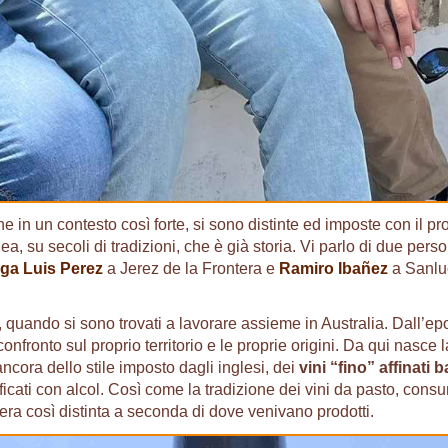
he in un contesto così forte, si sono distinte ed imposte con il pr
ea, su secoli di tradizioni, che è già storia. Vi parlo di due pers
ga Luis Perez
a Jerez de la Frontera e
Ramiro Ibañez
a Sanlu
 quando si sono trovati a lavorare assieme in Australia. Dall’ep
nfronto sul proprio territorio e le proprie origini. Da qui nasce l
ancora dello stile imposto dagli inglesi, dei
vini “fino” affinati b
ificati con alcol. Così come la tradizione dei vini da pasto, cons
ra così distinta a seconda di dove venivano prodotti.