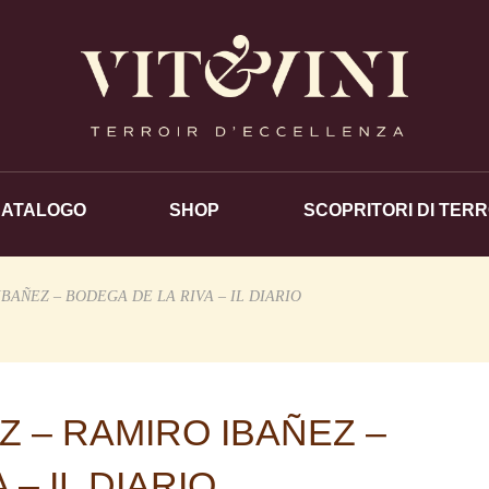
CATALOGO
SHOP
SCOPRITORI DI TERR
IBAÑEZ – BODEGA DE LA RIVA – IL DIARIO
Z – RAMIRO IBAÑEZ –
– IL DIARIO