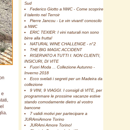
Sud
Federico Giotto a NWC - Come scoprire
il talento nel Terroir
Pierre Jancou - Le vin vivant! conoscilo
a NWC
ERIC TEXIER: I vini naturali non sono
birre alla frutta!
NATURAL WINE CHALLENGE - n°2
THE BIG MAGIC ACCIDENT
RISERVATO A TUTTI I: NON CLIENTI,
INSICURI, DI VITE
Fuori Moda ... Collezione Autunno -
Inverno 2018
con
Ecco svelati i segreti per un Madeira da
collezione
9 VINI, 9 VIAGGI. I consigli di VITE, per
 e
programmare le prossime vacanze estive
tati,
stando comodamente dietro al vostro
el
bancone
lia.
7 validi motivi per partecipare a
JURAmiAmore Torino
JURAmi Amore Torino!