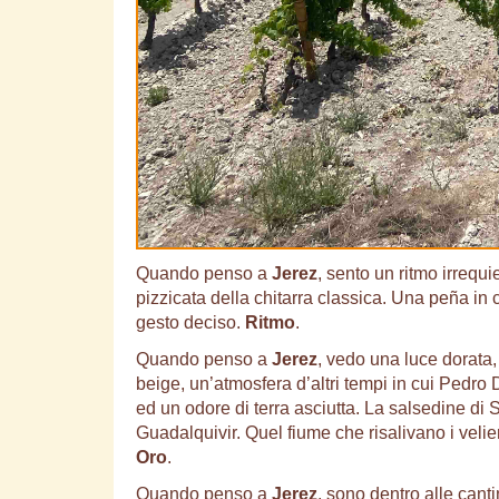
Quando penso a
Jerez
, sento un ritmo irrequi
pizzicata della chitarra classica. Una peña in 
gesto deciso.
Ritmo
.
Quando penso a
Jerez
, vedo una luce dorata
beige, un’atmosfera d’altri tempi in cui Pedro 
ed un odore di terra asciutta. La salsedine di
Guadalquivir. Quel fiume che risalivano i velieri,
Oro
.
Quando penso a
Jerez
, sono dentro alle cant