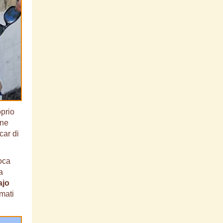
oprio
one
car di
oca
a
ajo
umati