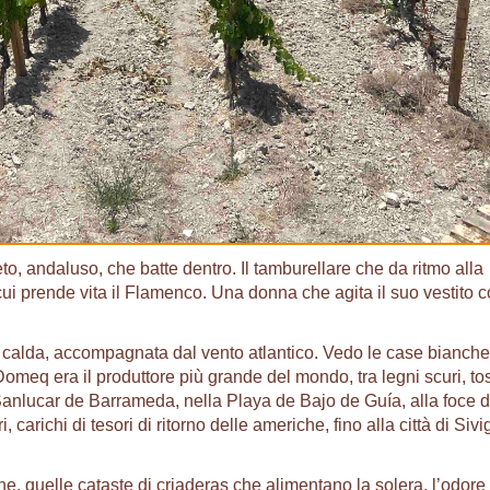
eto, andaluso, che batte dentro. Il tamburellare che da ritmo alla
cui prende vita il Flamenco. Una donna che agita il suo vestito 
, calda, accompagnata dal vento atlantico. Vedo le case bianche
Domeq era il produttore più grande del mondo, tra legni scuri, tos
 Sanlucar de Barrameda, nella Playa de Bajo de Guía, alla foce d
 carichi di tesori di ritorno delle americhe, fino alla città di Sivig
ine, quelle cataste di criaderas che alimentano la solera, l’odore