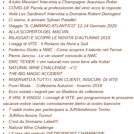
A tutto Meunier! Intervista a Champagne Jeaunaux Robin
COVID-19! Parola ai professionisti del vino! ecco le risposte
Voilà Les Sardines!! Intervista a Domaine Robert-Denogent
Ci siamo, è arrivato Sylvain Pataille!
Viaggio "IL CAMMINO ATLANTICO" 12-14 Gennaio 2020
ALLA SCOPERTA DEL MACVIN
RILASSATI E SCOPRI LE NOVITA’ D’AUTUNNO 2019
I viaggi di VITE - Il Rodano da Nord a Sud
Federico Giotto a NWC - Come scoprire il talento nel Terroir
Pierre Jancou - Le vin vivant! conoscilo a NWC
ERIC TEXIER: I vini naturali non sono birre alla frutta!
NATURAL WINE CHALLENGE - n°2
THE BIG MAGIC ACCIDENT
RISERVATO A TUTTI I: NON CLIENTI, INSICURI, DI VITE
Fuori Moda ... Collezione Autunno - Inverno 2018
Ecco svelati i segreti per un Madeira da collezione
9 VINI, 9 VIAGGI. I consigli di VITE, per programmare le prossime
vacanze estive stando comodamente dietro al vostro bancone
7 validi motivi per partecipare a JURAmiAmore Torino
JURAmi Amore Torino!
C'est du Domaine Labet!!!
Natural Wine Challenge
I 4 step del metodo DIETROFRONT CHAMPAGNE