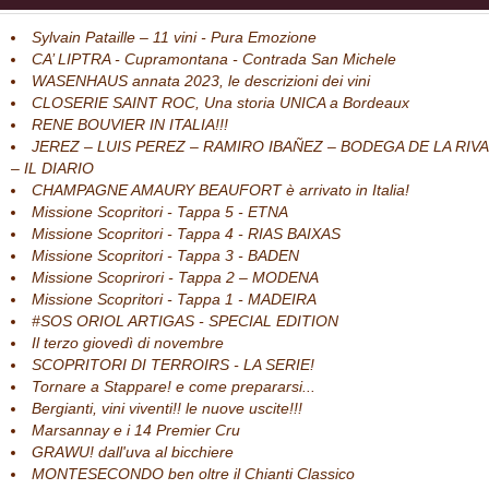
Sylvain Pataille – 11 vini - Pura Emozione
CA’ LIPTRA - Cupramontana - Contrada San Michele
WASENHAUS annata 2023, le descrizioni dei vini
CLOSERIE SAINT ROC, Una storia UNICA a Bordeaux
RENE BOUVIER IN ITALIA!!!
JEREZ – LUIS PEREZ – RAMIRO IBAÑEZ – BODEGA DE LA RIVA
– IL DIARIO
CHAMPAGNE AMAURY BEAUFORT è arrivato in Italia!
Missione Scopritori - Tappa 5 - ETNA
Missione Scopritori - Tappa 4 - RIAS BAIXAS
Missione Scopritori - Tappa 3 - BADEN
Missione Scoprirori - Tappa 2 – MODENA
Missione Scopritori - Tappa 1 - MADEIRA
#SOS ORIOL ARTIGAS - SPECIAL EDITION
Il terzo giovedì di novembre
SCOPRITORI DI TERROIRS - LA SERIE!
Tornare a Stappare! e come prepararsi...
Bergianti, vini viventi!! le nuove uscite!!!
Marsannay e i 14 Premier Cru
GRAWU! dall'uva al bicchiere
MONTESECONDO ben oltre il Chianti Classico