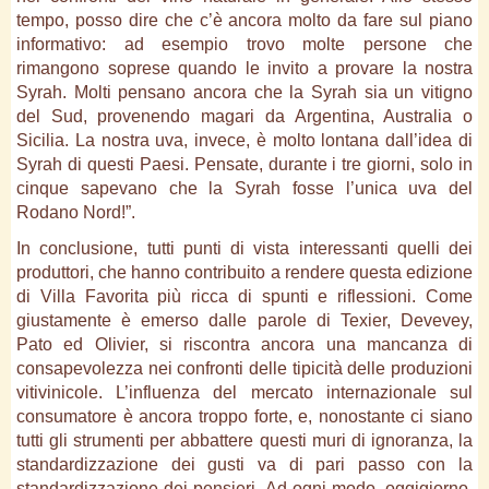
tempo, posso dire che c’è ancora molto da fare sul piano
informativo: ad esempio trovo molte persone che
rimangono soprese quando le invito a provare la nostra
Syrah. Molti pensano ancora che la Syrah sia un vitigno
del Sud, provenendo magari da Argentina, Australia o
Sicilia. La nostra uva, invece, è molto lontana dall’idea di
Syrah di questi Paesi. Pensate, durante i tre giorni, solo in
cinque sapevano che la Syrah fosse l’unica uva del
Rodano Nord!”.
In conclusione, tutti punti di vista interessanti quelli dei
produttori, che hanno contribuito a rendere questa edizione
di Villa Favorita più ricca di spunti e riflessioni. Come
giustamente è emerso dalle parole di Texier, Devevey,
Pato ed Olivier, si riscontra ancora una mancanza di
consapevolezza nei confronti delle tipicità delle produzioni
vitivinicole. L’influenza del mercato internazionale sul
consumatore è ancora troppo forte, e, nonostante ci siano
tutti gli strumenti per abbattere questi muri di ignoranza, la
standardizzazione dei gusti va di pari passo con la
standardizzazione dei pensieri. Ad ogni modo, oggigiorno,