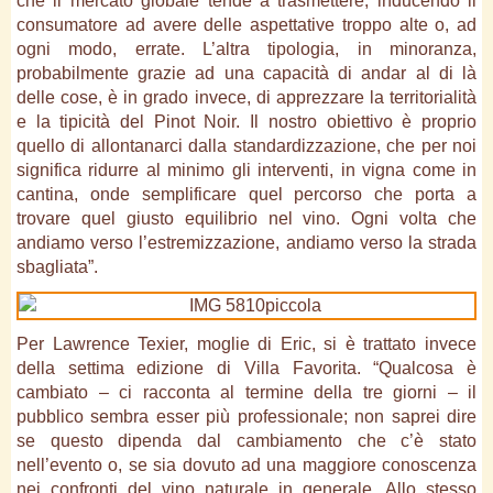
che il mercato globale tende a trasmettere, inducendo il
consumatore ad avere delle aspettative troppo alte o, ad
ogni modo, errate. L’altra tipologia, in minoranza,
probabilmente grazie ad una capacità di andar al di là
delle cose, è in grado invece, di apprezzare la territorialità
e la tipicità del Pinot Noir. Il nostro obiettivo è proprio
quello di allontanarci dalla standardizzazione, che per noi
significa ridurre al minimo gli interventi, in vigna come in
cantina, onde semplificare quel percorso che porta a
trovare quel giusto equilibrio nel vino. Ogni volta che
andiamo verso l’estremizzazione, andiamo verso la strada
sbagliata”.
Per Lawrence Texier, moglie di Eric, si è trattato invece
della settima edizione di Villa Favorita. “Qualcosa è
cambiato – ci racconta al termine della tre giorni – il
pubblico sembra esser più professionale; non saprei dire
se questo dipenda dal cambiamento che c’è stato
nell’evento o, se sia dovuto ad una maggiore conoscenza
nei confronti del vino naturale in generale. Allo stesso