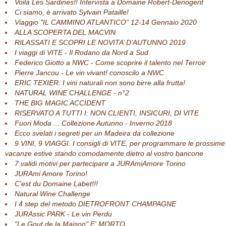
Voilà Les Sardines!! Intervista a Domaine Robert-Denogent
Ci siamo, è arrivato Sylvain Pataille!
Viaggio "IL CAMMINO ATLANTICO" 12-14 Gennaio 2020
ALLA SCOPERTA DEL MACVIN
RILASSATI E SCOPRI LE NOVITA’ D’AUTUNNO 2019
I viaggi di VITE - Il Rodano da Nord a Sud
Federico Giotto a NWC - Come scoprire il talento nel Terroir
Pierre Jancou - Le vin vivant! conoscilo a NWC
ERIC TEXIER: I vini naturali non sono birre alla frutta!
NATURAL WINE CHALLENGE - n°2
THE BIG MAGIC ACCIDENT
RISERVATO A TUTTI I: NON CLIENTI, INSICURI, DI VITE
Fuori Moda ... Collezione Autunno - Inverno 2018
Ecco svelati i segreti per un Madeira da collezione
9 VINI, 9 VIAGGI. I consigli di VITE, per programmare le prossime
vacanze estive stando comodamente dietro al vostro bancone
7 validi motivi per partecipare a JURAmiAmore Torino
JURAmi Amore Torino!
C'est du Domaine Labet!!!
Natural Wine Challenge
I 4 step del metodo DIETROFRONT CHAMPAGNE
JURAssic PARK - Le vin Perdu
"Le Gout de la Maison" E' MORTO.