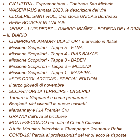
CA’ LIPTRA - Cupramontana - Contrada San Michele
WASENHAUS annata 2023, le descrizioni dei vini
CLOSERIE SAINT ROC, Una storia UNICA a Bordeaux
RENE BOUVIER IN ITALIA!!!
JEREZ – LUIS PEREZ – RAMIRO IBAÑEZ – BODEGA DE LA RIVA
– IL DIARIO
CHAMPAGNE AMAURY BEAUFORT è arrivato in Italia!
Missione Scopritori - Tappa 5 - ETNA
Missione Scopritori - Tappa 4 - RIAS BAIXAS
Missione Scopritori - Tappa 3 - BADEN
Missione Scoprirori - Tappa 2 – MODENA
Missione Scopritori - Tappa 1 - MADEIRA
#SOS ORIOL ARTIGAS - SPECIAL EDITION
Il terzo giovedì di novembre
SCOPRITORI DI TERROIRS - LA SERIE!
Tornare a Stappare! e come prepararsi...
Bergianti, vini viventi!! le nuove uscite!!!
Marsannay e i 14 Premier Cru
GRAWU! dall'uva al bicchiere
MONTESECONDO ben oltre il Chianti Classico
A tutto Meunier! Intervista a Champagne Jeaunaux Robin
COVID-19! Parola ai professionisti del vino! ecco le risposte