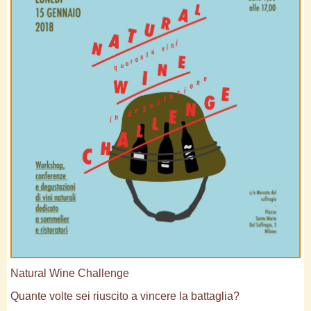
Natural Wine Challenge
Quante volte sei riuscito a vincere la battaglia?