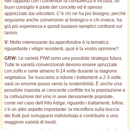
Nel rapporto con i conferitori la consulenza è inclusa, un
buon consiglio è parte del concetto ed è spesso
apprezzato dai viticoltori. C‘è chi ne ha più bisogno, perchè
seguiamo anche conversioni al biologico e chi invece, ha
già più esperienza e quindi bastano semplici confronti sul
lavoro.
V:
Molto interessante da approfondire è la tematica
riguardante i vitigni resistenti, qual è la vostra opinione?
GRW:
Le varietà PIWI sono una possibile strategia futura.
Tutte le varietà convenzionali devono essere spruzzate
con zolfo e rame almeno 8-14 volte durante la stagione
vegetativa. Se riusciamo a ridurre i trattamenti a 2-3 volte,
sarà un enorme passo verso la sostenibilità. È anche una
possibile risposta al crescente conflitto tra la popolazione e
la coltivazione del vino in aree densamente popolate,
come nel caso dell'Alto Adige, riguardo i trattamenti. Infine,
c'è un altro aspetto importante: la microflora sulla buccia
dei frutti può svilupparsi indisturbata e contribuire a una
maggiore varietà di lieviti.