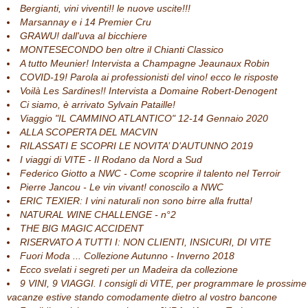
Bergianti, vini viventi!! le nuove uscite!!!
Marsannay e i 14 Premier Cru
GRAWU! dall'uva al bicchiere
MONTESECONDO ben oltre il Chianti Classico
A tutto Meunier! Intervista a Champagne Jeaunaux Robin
COVID-19! Parola ai professionisti del vino! ecco le risposte
Voilà Les Sardines!! Intervista a Domaine Robert-Denogent
Ci siamo, è arrivato Sylvain Pataille!
Viaggio "IL CAMMINO ATLANTICO" 12-14 Gennaio 2020
ALLA SCOPERTA DEL MACVIN
RILASSATI E SCOPRI LE NOVITA’ D’AUTUNNO 2019
I viaggi di VITE - Il Rodano da Nord a Sud
Federico Giotto a NWC - Come scoprire il talento nel Terroir
Pierre Jancou - Le vin vivant! conoscilo a NWC
ERIC TEXIER: I vini naturali non sono birre alla frutta!
NATURAL WINE CHALLENGE - n°2
THE BIG MAGIC ACCIDENT
RISERVATO A TUTTI I: NON CLIENTI, INSICURI, DI VITE
Fuori Moda ... Collezione Autunno - Inverno 2018
Ecco svelati i segreti per un Madeira da collezione
9 VINI, 9 VIAGGI. I consigli di VITE, per programmare le prossime
vacanze estive stando comodamente dietro al vostro bancone