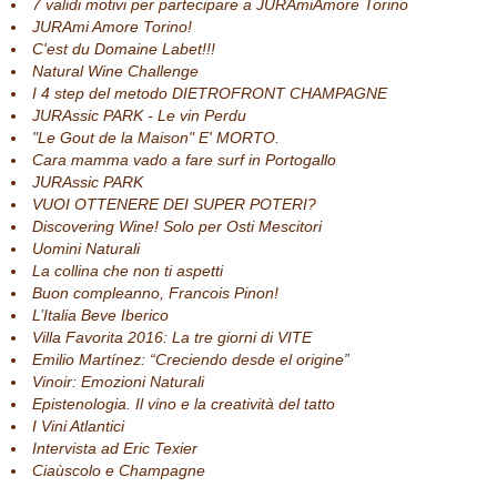
7 validi motivi per partecipare a JURAmiAmore Torino
JURAmi Amore Torino!
C'est du Domaine Labet!!!
Natural Wine Challenge
I 4 step del metodo DIETROFRONT CHAMPAGNE
JURAssic PARK - Le vin Perdu
"Le Gout de la Maison" E' MORTO.
Cara mamma vado a fare surf in Portogallo
JURAssic PARK
VUOI OTTENERE DEI SUPER POTERI?
Discovering Wine! Solo per Osti Mescitori
Uomini Naturali
La collina che non ti aspetti
Buon compleanno, Francois Pinon!
L’Italia Beve Iberico
Villa Favorita 2016: La tre giorni di VITE
Emilio Martínez: “Creciendo desde el origine”
Vinoir: Emozioni Naturali
Epistenologia. Il vino e la creatività del tatto
I Vini Atlantici
Intervista ad Eric Texier
Ciaùscolo e Champagne