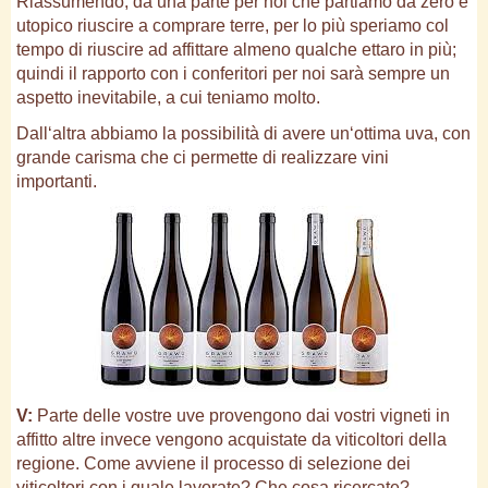
Riassumendo, da una parte per noi che partiamo da zero è
utopico riuscire a comprare terre, per lo più speriamo col
tempo di riuscire ad affittare almeno qualche ettaro in più;
quindi il rapporto con i conferitori per noi sarà sempre un
aspetto inevitabile, a cui teniamo molto.
Dall‘altra abbiamo la possibilità di avere un‘ottima uva, con
grande carisma che ci permette di realizzare vini
importanti.
V:
Parte delle vostre uve provengono dai vostri vigneti in
affitto altre invece vengono acquistate da viticoltori della
regione. Come avviene il processo di selezione dei
viticoltori con i quale lavorate? Che cosa ricercate?