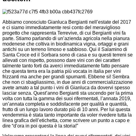
Abbiamo conosciuto Gianluca Bergianti nell’estate del 2017
e ci siamo immediatamente resi conto del meraviglioso
progetto che rappresenta Terrevive, di cui Bergianti vini fa
parte. Stiamo parlando di un’azienda agricola nella pianura
modenese che coltiva in biodinamica vigna, ortaggi e grani
antichi su un terreno limoso e sabbioso. Qui il Salamino di
Santa Croce ed il Sorbara sono di casa e su questi terreni se
allevati con rispetto, possono dare vini con dei caratteri
talmente tanto forti da averci immediatamente fatto pensare
che questa terra era la patria più vocata in italia per vini
frizzanti ma anche per grandi spumanti. Ebbene si! Sembra
che non ci sbagliassimo, in due anni di commercializzazione
avete amato a tal punto i vini di Gianluca da dovervi spesso
lasciar senza. Quest’anno Bergianti sta uscendo per la prima
volta con tutta la gamma dei suoi rifermentati, l’annata 2019,
un’annata completa e soddisfacente per qualità e quantità,
frutto di un lungo lavoro durato più di 10 anni. Per lui questa
vendemmia è stata tanto importante da voler rivedere tutta la
linea grafica dell’etichetta, come scrivere un punto a capo e
dire “d’ora in poi questa è la storia!”