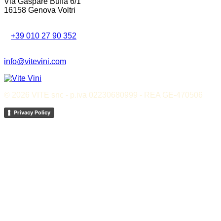
Via Gaspare Buffa 6/1
16158 Genova Voltri
T
+39 010 27 90 352
info@vitevini.com
© 2026 VITE snc - p.iva 02230680999 - REA GE-470506
Privacy Policy