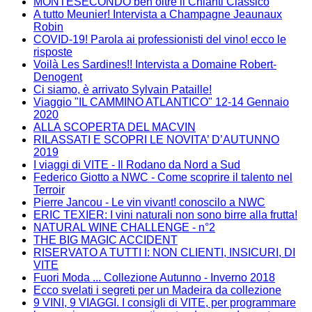
MONTESECONDO ben oltre il Chianti Classico
A tutto Meunier! Intervista a Champagne Jeaunaux
Robin
COVID-19! Parola ai professionisti del vino! ecco le
risposte
Voilà Les Sardines!! Intervista a Domaine Robert-
Denogent
Ci siamo, è arrivato Sylvain Pataille!
Viaggio "IL CAMMINO ATLANTICO" 12-14 Gennaio
2020
ALLA SCOPERTA DEL MACVIN
RILASSATI E SCOPRI LE NOVITA’ D’AUTUNNO
2019
I viaggi di VITE - Il Rodano da Nord a Sud
Federico Giotto a NWC - Come scoprire il talento nel
Terroir
Pierre Jancou - Le vin vivant! conoscilo a NWC
ERIC TEXIER: I vini naturali non sono birre alla frutta!
NATURAL WINE CHALLENGE - n°2
THE BIG MAGIC ACCIDENT
RISERVATO A TUTTI I: NON CLIENTI, INSICURI, DI
VITE
Fuori Moda ... Collezione Autunno - Inverno 2018
Ecco svelati i segreti per un Madeira da collezione
9 VINI, 9 VIAGGI. I consigli di VITE, per programmare