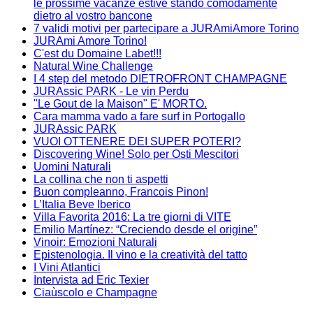
le prossime vacanze estive stando comodamente
dietro al vostro bancone
7 validi motivi per partecipare a JURAmiAmore Torino
JURAmi Amore Torino!
C'est du Domaine Labet!!!
Natural Wine Challenge
I 4 step del metodo DIETROFRONT CHAMPAGNE
JURAssic PARK - Le vin Perdu
"Le Gout de la Maison" E' MORTO.
Cara mamma vado a fare surf in Portogallo
JURAssic PARK
VUOI OTTENERE DEI SUPER POTERI?
Discovering Wine! Solo per Osti Mescitori
Uomini Naturali
La collina che non ti aspetti
Buon compleanno, Francois Pinon!
L’Italia Beve Iberico
Villa Favorita 2016: La tre giorni di VITE
Emilio Martínez: “Creciendo desde el origine”
Vinoir: Emozioni Naturali
Epistenologia. Il vino e la creatività del tatto
I Vini Atlantici
Intervista ad Eric Texier
Ciaùscolo e Champagne