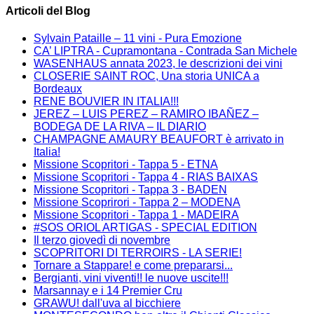
Articoli del Blog
Sylvain Pataille – 11 vini - Pura Emozione
CA’ LIPTRA - Cupramontana - Contrada San Michele
WASENHAUS annata 2023, le descrizioni dei vini
CLOSERIE SAINT ROC, Una storia UNICA a
Bordeaux
RENE BOUVIER IN ITALIA!!!
JEREZ – LUIS PEREZ – RAMIRO IBAÑEZ –
BODEGA DE LA RIVA – IL DIARIO
CHAMPAGNE AMAURY BEAUFORT è arrivato in
Italia!
Missione Scopritori - Tappa 5 - ETNA
Missione Scopritori - Tappa 4 - RIAS BAIXAS
Missione Scopritori - Tappa 3 - BADEN
Missione Scoprirori - Tappa 2 – MODENA
Missione Scopritori - Tappa 1 - MADEIRA
#SOS ORIOL ARTIGAS - SPECIAL EDITION
Il terzo giovedì di novembre
SCOPRITORI DI TERROIRS - LA SERIE!
Tornare a Stappare! e come prepararsi...
Bergianti, vini viventi!! le nuove uscite!!!
Marsannay e i 14 Premier Cru
GRAWU! dall'uva al bicchiere