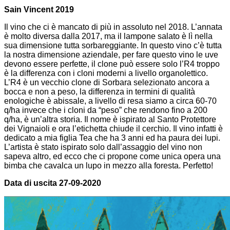
Sain Vincent 2019
Il vino che ci è mancato di più in assoluto nel 2018. L’annata
è molto diversa dalla 2017, ma il lampone salato è lì nella
sua dimensione tutta sorbareggiante. In questo vino c’è tutta
la nostra dimensione aziendale, per fare questo vino le uve
devono essere perfette, il clone può essere solo l’R4 troppo
è la differenza con i cloni moderni a livello organolettico.
L’R4 è un vecchio clone di Sorbara selezionato ancora a
bocca e non a peso, la differenza in termini di qualità
enologiche è abissale, a livello di resa siamo a circa 60-70
q/ha invece che i cloni da “peso” che rendono fino a 200
q/ha, è un’altra storia. Il nome è ispirato al Santo Protettore
dei Vignaioli e ora l’etichetta chiude il cerchio. Il vino infatti è
dedicato a mia figlia Tea che ha 3 anni ed ha paura dei lupi.
L’artista è stato ispirato solo dall’assaggio del vino non
sapeva altro, ed ecco che ci propone come unica opera una
bimba che cavalca un lupo in mezzo alla foresta. Perfetto!
Data di uscita 27-09-2020