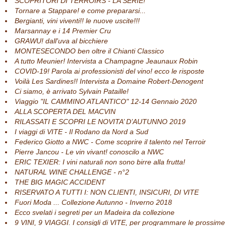
SCOPRITORI DI TERROIRS - LA SERIE!
Tornare a Stappare! e come prepararsi...
Bergianti, vini viventi!! le nuove uscite!!!
Marsannay e i 14 Premier Cru
GRAWU! dall'uva al bicchiere
MONTESECONDO ben oltre il Chianti Classico
A tutto Meunier! Intervista a Champagne Jeaunaux Robin
COVID-19! Parola ai professionisti del vino! ecco le risposte
Voilà Les Sardines!! Intervista a Domaine Robert-Denogent
Ci siamo, è arrivato Sylvain Pataille!
Viaggio "IL CAMMINO ATLANTICO" 12-14 Gennaio 2020
ALLA SCOPERTA DEL MACVIN
RILASSATI E SCOPRI LE NOVITA’ D’AUTUNNO 2019
I viaggi di VITE - Il Rodano da Nord a Sud
Federico Giotto a NWC - Come scoprire il talento nel Terroir
Pierre Jancou - Le vin vivant! conoscilo a NWC
ERIC TEXIER: I vini naturali non sono birre alla frutta!
NATURAL WINE CHALLENGE - n°2
THE BIG MAGIC ACCIDENT
RISERVATO A TUTTI I: NON CLIENTI, INSICURI, DI VITE
Fuori Moda ... Collezione Autunno - Inverno 2018
Ecco svelati i segreti per un Madeira da collezione
9 VINI, 9 VIAGGI. I consigli di VITE, per programmare le prossime